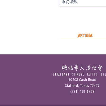
跟從耶穌
10408 Cash Road
Stafford, Texas 77477
(281) 499-1763