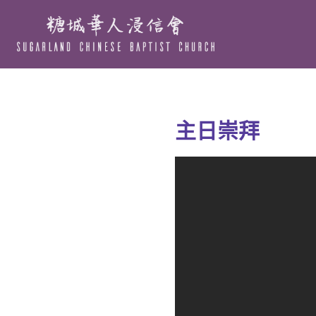
Skip
to
main
content
主日崇拜