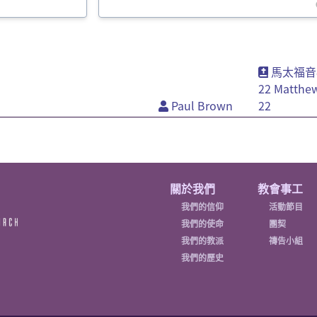
馬太福音8
22 Matthew
Paul Brown
22
Main
關於我們
教會事工
Nav
我們的信仰
活動節目
我們的使命
團契
我們的教派
禱告小組
我們的歷史