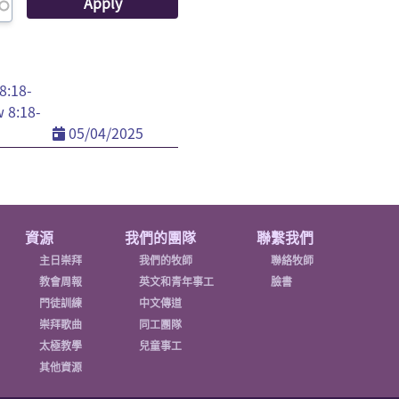
:18-
 8:18-
05/04/2025
資源
我們的團隊
聯繫我們
主日崇拜
我們的牧師
聯絡牧師
教會周報
英文和青年事工
臉書
門徒訓練
中文傳道
崇拜歌曲
同工團隊
太極教學
兒童事工
其他資源