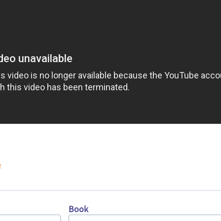
2
Book